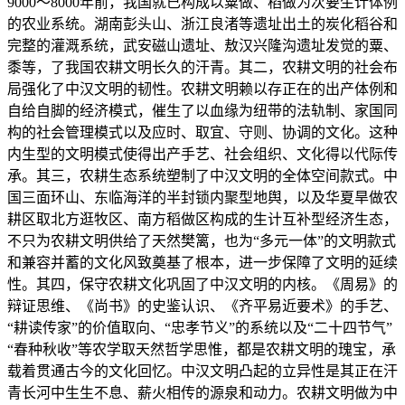
9000～8000年前，我国就已构成以粟做、稻做为次要生计体例
的农业系统。湖南彭头山、浙江良渚等遗址出土的炭化稻谷和
完整的灌溉系统，武安磁山遗址、敖汉兴隆沟遗址发觉的粟、
黍等，了我国农耕文明长久的汗青。其二，农耕文明的社会布
局强化了中汉文明的韧性。农耕文明赖以存正在的出产体例和
自给自脚的经济模式，催生了以血缘为纽带的法轨制、家国同
构的社会管理模式以及应时、取宜、守则、协调的文化。这种
内生型的文明模式使得出产手艺、社会组织、文化得以代际传
承。其三，农耕生态系统塑制了中汉文明的全体空间款式。中
国三面环山、东临海洋的半封锁内聚型地舆，以及华夏旱做农
耕区取北方逛牧区、南方稻做区构成的生计互补型经济生态，
不只为农耕文明供给了天然樊篱，也为“多元一体”的文明款式
和兼容并蓄的文化风致奠基了根本，进一步保障了文明的延续
性。其四，保守农耕文化巩固了中汉文明的内核。《周易》的
辩证思维、《尚书》的史鉴认识、《齐平易近要术》的手艺、
“耕读传家”的价值取向、“忠孝节义”的系统以及“二十四节气”
“春种秋收”等农学取天然哲学思惟，都是农耕文明的瑰宝，承
载着贯通古今的文化回忆。中汉文明凸起的立异性是其正在汗
青长河中生生不息、薪火相传的源泉和动力。农耕文明做为中