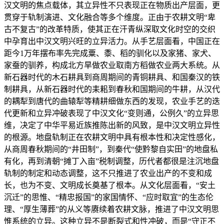
汉文明的焦点载体，其立异性不只表现正在物质出产层面，更
贯穿于轨制演进、文化融合等多个维度。正由于农耕文明“卑
古不复古”的改革特质，使其正在汗青纵深取文化时空的交织
中孕育出中汉文明兴旺的立异活力。从手艺层面看，中国正在
距今1万年摆布率先完成粟、黍、稻的驯化以及家猪、家犬、
家蚕的驯养，构成北方旱做农业取南方稻做农业两大系统。从
新石器时代的木石耕具到商周期间的青铜耕具、和国秦汉的铁
制耕具，从新石器时代的耒耜到春秋和国期间的牛耕，从汉代
的耦犁到唐代的曲辕犁等精耕细做东西的发现，农业手艺的迭
代更新和立异冲破表现了中汉文化“变则通，公例久”的立异思
维，决定了中华平易近族推陈出新的风致，是中汉文明立异性
的根源。地盘轨制正在农耕文明中具有根本性和决定性感化，
从商周春秋期间的“井田制”，到秦代“使黔黎自实田”的地盘私
有化，再到清朝“摊丁入亩”税制调整，历代者都很是注沉地盘
轨制的制定和动态调整，这不只推进了农业出产的不变和成
长，也为不变、文明成长奠基了根本。从文化层面看，“安土
沉迁”的思惟、“精忠报国”的家国情怀、“应时取宜”的生态伦
理、“厚生薄葬”的从义等赓续着农耕文脉，推进了中汉文明思
惟系统的立异。这种立异不是断裂式和性冲破，而是“守正不