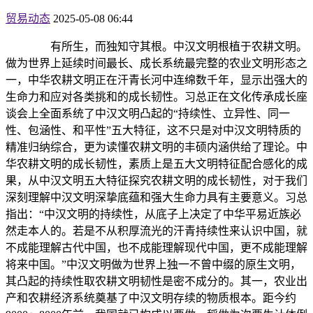
贸易动态
2025-05-08 06:44
有所生，而独知守其根。中汉文明根植于农耕文明。
做为世界上延续时间最长、成长系统最完整的农业文明形态之
一，中华农耕文明正在汗青长河中连绵数千年，显示出强大的
生命力和应对各类挑和的成长韧性。习总正在文化传承成长座
谈会上全面系统了中汉文明凸起的“持续性、立异性、同一
性、包涵性、和平性”五大特征，这不只是对中汉文明特质的
精准归纳综合，更为读懂农耕文明的丰硕内涵供给了理论。中
华农耕文明的成长韧性，素质上是五大文明特征配合感化的成
果，从中汉文明五大特征探究农耕文明的成长韧性，对于我们
深刻理解中汉文明深挚底蕴和强大生命力具有主要意义。习总
指出：“中汉文明的持续性，从底子上决定了中华平易近族必
然走本人的。若是不从积厚流光的汗青持续性来认识中国，就
不成能理解古代中国，也不成能理解现代中国，更不成能理解
将来中国。”中汉文明做为世界上独一不曾中缀的原生文明，
其凸起的持续性取农耕文明韧性是密不成分的。其一，农业出
产和农耕经济系统奠基了中汉文明存续的物质根本。距今约