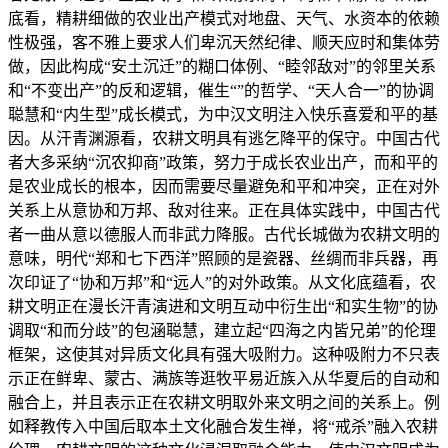
底看，精耕细做的农业出产模式对地盘、天气、水资本的依赖
性极强，客不雅上要求人们卑沉天然纪律、顺天应时和集体劳
做，因此构成“安土沉迁”的糊口体例、“睦邻敌对”的邻里关系
和“不变出产”的反和逻辑，催生“”的哲学、“天人合一”的协调
聪慧和“内生型”成长模式，为中汉文明注入快乐喜爱和平的基
因。从汗青渊源看，农耕文明具有逃乞降平的保守。中国古代
者大多采纳“沉农抑商”政策，努力于成长农业出产，而和平的
是农业成长的根本，因而需要尽量避免和平和冲突，正在对外
关系上从意协和万邦、敌对往来。正在具体实践中，中国古代
者一曲从意以德服人而非武力降服。古代长城做为农耕文明的
意味，明代“郑和七下西洋”照顾的是瓷器、丝绸而非兵器，再
次印证了“协和万邦”和“远人”的对外政策。从文化底蕴看，农
耕文明正在漫长汗青演进和文明互动中衍生出“和实生物”的协
调取“和而分歧”的包涵聪慧，建立起“四海之内皆兄弟”的伦理
框架，这使其对异质文化具有强大吸附力。这种吸附力不只表
示正在鲜卑、蒙古、满族等逛牧平易近族入从华夏后的自动和
融合上，并且表示正在农耕文明取外来文明之间的关系上。例
如释教传入中国后取本土文化融合发生禅，将“戒杀”融入农耕