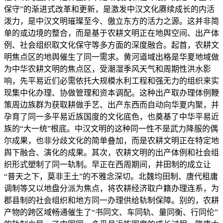
保守”的渐进式改革和更新，是激发中汉文化赓续成长的内活
泼力，是中汉文明璀璨至今、傲立东方的活力之源。这并非简
单的或边境的整合，而是基于农耕文明正在地舆空间、出产体
例、社会组织取文化保守等多方面的深度融合。起首，农耕文
明焦点区的地舆催生了同一需求。黄河道域出格是华夏地域做
为中华农耕文明的焦点区，受潮湿季风天气和周期性洪水影
响，先平易近们必需依托大规模水利工程和强无力的组织来实
现集中化办理、协做管理和资本调配。这种出产取办理体例鞭
策周边族群为获取耕做手艺、出产东西而自动向华夏内聚，并
孕育了同一多平易近族国度的文化底色，也奠基了中华平易近
族的“大一统”根底。中汉文明的这种同一性不是武力降服的偶
尔成果，也非分歧文化的简单叠加，而是农耕文明正在特定地
舆下融合、演化的成果。其次，农耕文明的出产体例和社会组
织形式塑制了同一轨制。早正在西周期间，井田制的成立让
“普天之下，莫非王土”的不雅念深切。北魏均田制、唐代租庸
调制等又以地盘分派为焦点，将农耕经济取户籍办理连系，为
郡县制的社会组织和地方同一办理供给轨制保障。别的，农耕
产物的跨区域畅通催生了“书同文、车同轨、量同衡、行同伦”