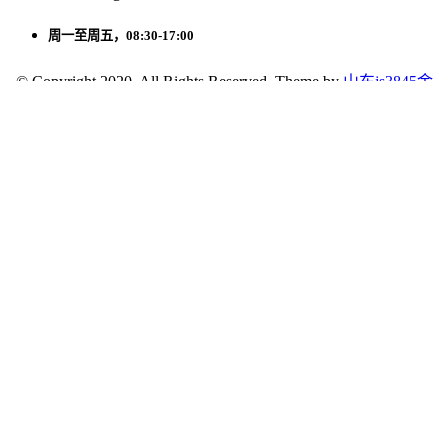
周一至周五，08:30-17:00
© Copyright 2020. All Rights Reserved. Theme by
山东js3845金
沙线路国际贸易有限公司
网站地图
关注微信公众号
18605312460
首页
产品
电话
微信