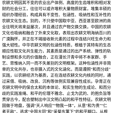
农耕文明因其不变的农业出产体例、高度的生齿堆积和相对发
财的社会分工，往往可以或许堆积大量物质财富，堆集丰硕的
组织办理经验，构成具有不变性、包涵性、吸纳性和互补性的
农耕文化生态。别的，不只使中国取中亚、西亚甚至欧洲的商
业往明天将来益屡次，并且通过农产物交换交换，中国的农耕
文化也吸纳和融合了外来文化取，表现出农耕文明海纳百川的
广漠胸怀，并正在不竭接收新元素的过程中连结兴旺生命力和
强大韧性。中华农耕文明的包涵性特质，根植于其特有的生态
顺应性取文化共生能力，其素质是通过的出产系统、弹性的轨
制设想和多元的价值融合，正在漫长汗青中将不本家群、手
艺、思惟纳入同一而不失差别的文明框架。这种包涵性并非简
单的文化共存，也非摄入式的文化涵化，而是遵照“和而分歧”
实践，以农耕经济为基质，正在连结农耕文化内核的同时，通
过采借、吸纳、改良、沉构等体例实现兼容性成长。孕育正在
农耕文明中的保合太和的本体论、和实生物的生成论、和而分
歧的实践准绳、和平的伦理不雅念、止戈为武的、的抱负旨等
贯穿古今，配合塑制出中汉文明凸起的和平性特征。农耕文明
固做于地盘，强调“天人响应”“物我一体”，从意“和为贵”“仁
者无敌”，逃求“全国大同”和“采菊东篱下”的和平糊口。从根