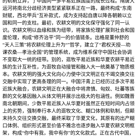
的轨制立异，了中国同一多平易近族国度的成长过程。隋唐大
运河将南北分歧经济类型紧紧联系正在一路，最终构成“东南
财赋，西北甲兵”互补款式，成为支持起自唐以降各朝赖以立
国和同一的支柱。最初，农耕文明的文化保守强化了同一认
识。农耕文明以血缘和族为纽带，将家族伦理扩展到社会和国
度伦理，构成“修齐治平”同一的价值链条。出格是董仲舒的
“天人三策”将农耕伦理上升为“”哲学，建立了“君权天授—劝
课农桑—孝治全国”的管理系统，成为维系保守中国社会协调
不变取大一统的纽带。别的，逛牧平易近族和华夏农耕平易近
族的生计互补性，为逛牧自动接管和融入大一统奠基了物质根
本。农耕文明的强大文化向心力使中汉文明正在不竭交换交往
交融中实现了更高条理的同一。中国汗青上已经历过多次平易
近族大融合，农耕文明正在大融合中将肃慎、匈奴、吐蕃等族
群的文化基因融入从体文明并展示出极大的包涵性。例如魏晋
南北朝期间，少数平易近族入从华夏时虽然正在短时间内占领
上的劣势，强制奉行本人的逛牧文化、糊口体例和轨制，但颠
末持久交往交换交融，最终采取了华夏文化，其原有的出产糊
口体例、组织形式甚至价值不雅念也逐步融入华夏农耕文明框
架，构成“你中有我，我中有你”的文化款式。正在古代中国，